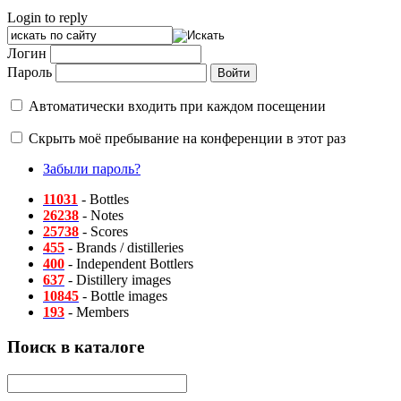
Login to reply
Логин
Пароль
Автоматически входить при каждом посещении
Скрыть моё пребывание на конференции в этот раз
Забыли пароль?
11031
- Bottles
26238
- Notes
25738
- Scores
455
- Brands / distilleries
400
- Independent Bottlers
637
- Distillery images
10845
- Bottle images
193
- Members
Поиск в каталоге