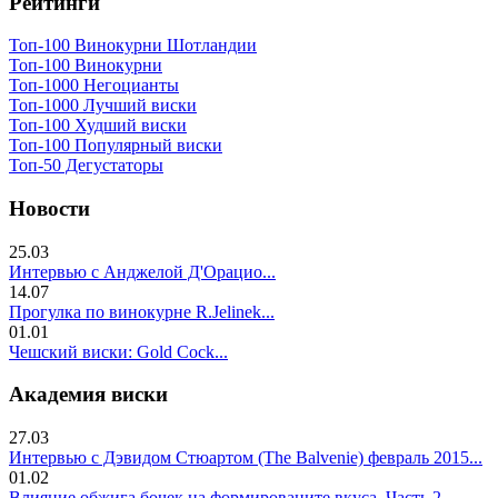
Рейтинги
Топ-100 Винокурни Шотландии
Топ-100 Винокурни
Топ-1000 Негоцианты
Топ-1000 Лучший виски
Топ-100 Худший виски
Топ-100 Популярный виски
Топ-50 Дегустаторы
Новости
25.03
Интервью с Анджелой Д'Орацио...
14.07
Прогулка по винокурне R.Jelinek...
01.01
Чешский виски: Gold Cock...
Академия виски
27.03
Интервью с Дэвидом Стюартом (The Balvenie) февраль 2015...
01.02
Влияние обжига бочек на формированите вкуса. Часть 2..