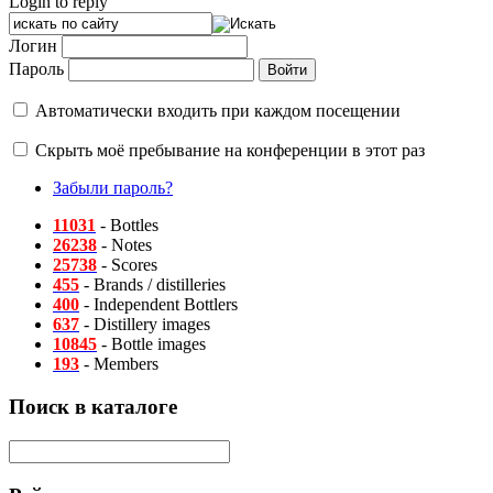
Login to reply
Логин
Пароль
Автоматически входить при каждом посещении
Скрыть моё пребывание на конференции в этот раз
Забыли пароль?
11031
- Bottles
26238
- Notes
25738
- Scores
455
- Brands / distilleries
400
- Independent Bottlers
637
- Distillery images
10845
- Bottle images
193
- Members
Поиск в каталоге