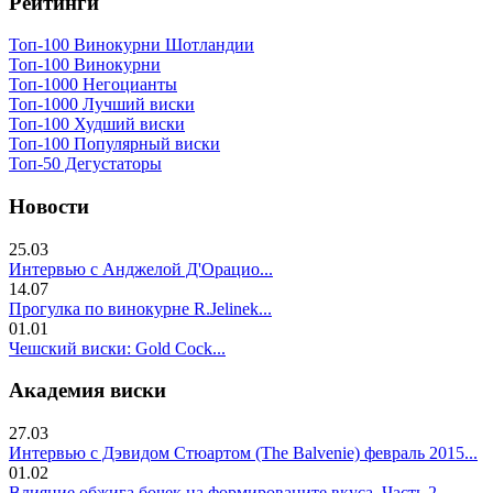
Рейтинги
Топ-100 Винокурни Шотландии
Топ-100 Винокурни
Топ-1000 Негоцианты
Топ-1000 Лучший виски
Топ-100 Худший виски
Топ-100 Популярный виски
Топ-50 Дегустаторы
Новости
25.03
Интервью с Анджелой Д'Орацио...
14.07
Прогулка по винокурне R.Jelinek...
01.01
Чешский виски: Gold Cock...
Академия виски
27.03
Интервью с Дэвидом Стюартом (The Balvenie) февраль 2015...
01.02
Влияние обжига бочек на формированите вкуса. Часть 2..