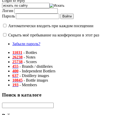
Login to reply
Логин
Пароль
Автоматически входить при каждом посещении
Скрыть моё пребывание на конференции в этот раз
Забыли пароль?
11031
- Bottles
26238
- Notes
25738
- Scores
455
- Brands / distilleries
400
- Independent Bottlers
637
- Distillery images
10845
- Bottle images
193
- Members
Поиск в каталоге