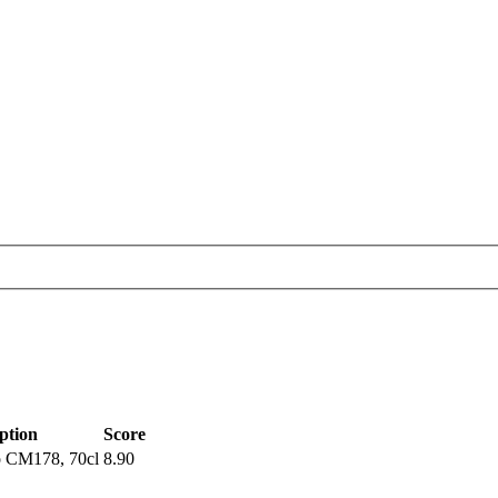
ption
Score
o CM178, 70cl
8.90