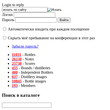
Login to reply
Логин
Пароль
Автоматически входить при каждом посещении
Скрыть моё пребывание на конференции в этот раз
Забыли пароль?
11031
- Bottles
26238
- Notes
25738
- Scores
455
- Brands / distilleries
400
- Independent Bottlers
637
- Distillery images
10845
- Bottle images
193
- Members
Поиск в каталоге