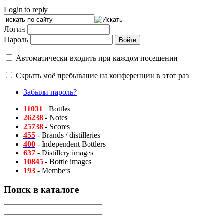
Login to reply
Логин
Пароль
Автоматически входить при каждом посещении
Скрыть моё пребывание на конференции в этот раз
Забыли пароль?
11031
- Bottles
26238
- Notes
25738
- Scores
455
- Brands / distilleries
400
- Independent Bottlers
637
- Distillery images
10845
- Bottle images
193
- Members
Поиск в каталоге