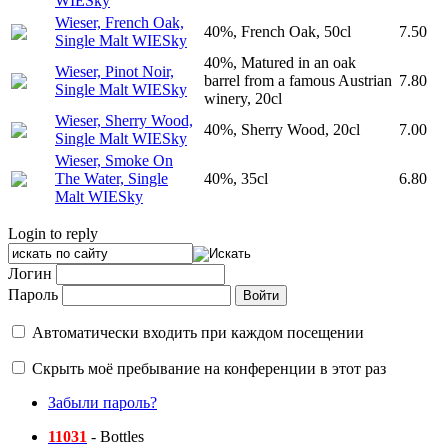
WIESky
Wieser, French Oak,
40%, French Oak, 50cl
7.50
Single Malt WIESky
40%, Matured in an oak
Wieser, Pinot Noir,
barrel from a famous Austrian
7.80
Single Malt WIESky
winery, 20cl
Wieser, Sherry Wood,
40%, Sherry Wood, 20cl
7.00
Single Malt WIESky
Wieser, Smoke On
The Water, Single
40%, 35cl
6.80
Malt WIESky
Login to reply
Логин
Пароль
Автоматически входить при каждом посещении
Скрыть моё пребывание на конференции в этот раз
Забыли пароль?
11031
- Bottles