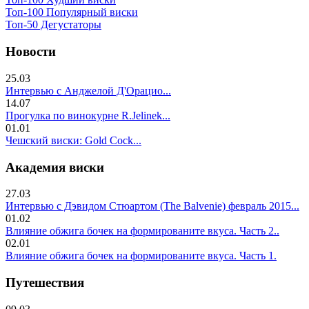
Топ-100 Популярный виски
Топ-50 Дегустаторы
Новости
25.03
Интервью с Анджелой Д'Орацио...
14.07
Прогулка по винокурне R.Jelinek...
01.01
Чешский виски: Gold Cock...
Академия виски
27.03
Интервью с Дэвидом Стюартом (The Balvenie) февраль 2015...
01.02
Влияние обжига бочек на формированите вкуса. Часть 2..
02.01
Влияние обжига бочек на формированите вкуса. Часть 1.
Путешествия