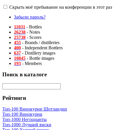
Скрыть моё пребывание на конференции в этот раз
Забыли пароль?
11031
- Bottles
26238
- Notes
25738
- Scores
455
- Brands / distilleries
400
- Independent Bottlers
637
- Distillery images
10845
- Bottle images
193
- Members
Поиск в каталоге
Рейтинги
Топ-100 Винокурни Шотландии
Топ-100 Винокурни
Топ-1000 Негоцианты
Топ-1000 Лучший виски
Топ-100 Худший виски