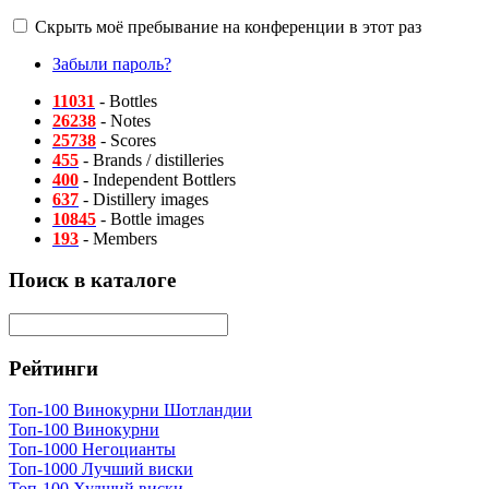
Скрыть моё пребывание на конференции в этот раз
Забыли пароль?
11031
- Bottles
26238
- Notes
25738
- Scores
455
- Brands / distilleries
400
- Independent Bottlers
637
- Distillery images
10845
- Bottle images
193
- Members
Поиск в каталоге
Рейтинги
Топ-100 Винокурни Шотландии
Топ-100 Винокурни
Топ-1000 Негоцианты
Топ-1000 Лучший виски
Топ-100 Худший виски