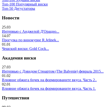
Топ-100 Популярный виски
Топ-50 Дегустаторы
Новости
25.03
Интервью с Анджелой Д'Орацио...
14.07
Прогулка по винокурне R.Jelinek...
01.01
Чешский виски: Gold Cock...
Академия виски
27.03
Интервью с Дэвидом Стюартом (The Balvenie) февраль 2015...
01.02
Влияние обжига бочек на формированите вкуса. Часть 2..
02.01
Влияние обжига бочек на формированите вкуса. Часть 1.
Путешествия