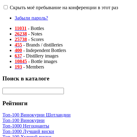
Скрыть моё пребывание на конференции в этот раз
Забыли пароль?
11031
- Bottles
26238
- Notes
25738
- Scores
455
- Brands / distilleries
400
- Independent Bottlers
637
- Distillery images
10845
- Bottle images
193
- Members
Поиск в каталоге
Рейтинги
Топ-100 Винокурни Шотландии
Топ-100 Винокурни
Топ-1000 Негоцианты
Топ-1000 Лучший виски
Топ-100 Худший виски