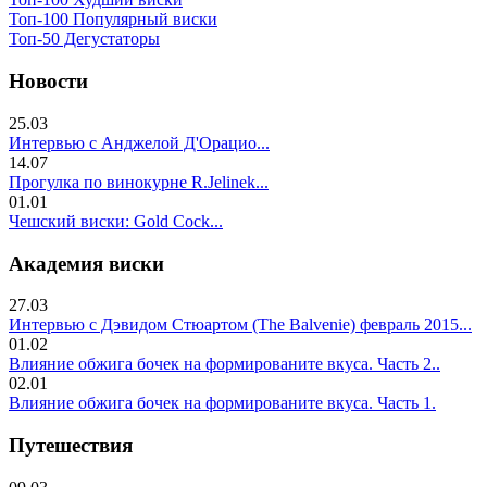
Топ-100 Популярный виски
Топ-50 Дегустаторы
Новости
25.03
Интервью с Анджелой Д'Орацио...
14.07
Прогулка по винокурне R.Jelinek...
01.01
Чешский виски: Gold Cock...
Академия виски
27.03
Интервью с Дэвидом Стюартом (The Balvenie) февраль 2015...
01.02
Влияние обжига бочек на формированите вкуса. Часть 2..
02.01
Влияние обжига бочек на формированите вкуса. Часть 1.
Путешествия