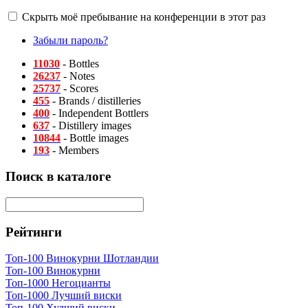
Скрыть моё пребывание на конференции в этот раз
Забыли пароль?
11030
- Bottles
26237
- Notes
25737
- Scores
455
- Brands / distilleries
400
- Independent Bottlers
637
- Distillery images
10844
- Bottle images
193
- Members
Поиск в каталоге
Рейтинги
Топ-100 Винокурни Шотландии
Топ-100 Винокурни
Топ-1000 Негоцианты
Топ-1000 Лучший виски
Топ-100 Худший виски