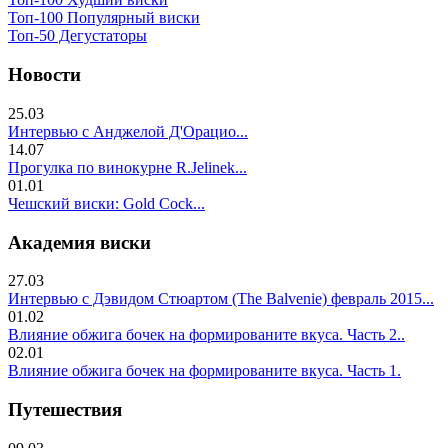
Топ-100 Популярный виски
Топ-50 Дегустаторы
Новости
25.03
Интервью с Анджелой Д'Орацио...
14.07
Прогулка по винокурне R.Jelinek...
01.01
Чешский виски: Gold Cock...
Академия виски
27.03
Интервью с Дэвидом Стюартом (The Balvenie) февраль 2015...
01.02
Влияние обжига бочек на формированите вкуса. Часть 2..
02.01
Влияние обжига бочек на формированите вкуса. Часть 1.
Путешествия