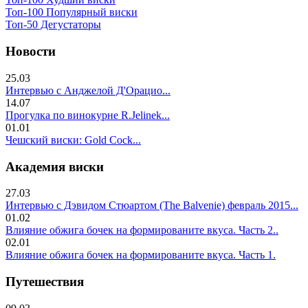
Топ-100 Популярный виски
Топ-50 Дегустаторы
Новости
25.03
Интервью с Анджелой Д'Орацио...
14.07
Прогулка по винокурне R.Jelinek...
01.01
Чешский виски: Gold Cock...
Академия виски
27.03
Интервью с Дэвидом Стюартом (The Balvenie) февраль 2015...
01.02
Влияние обжига бочек на формированите вкуса. Часть 2..
02.01
Влияние обжига бочек на формированите вкуса. Часть 1.
Путешествия