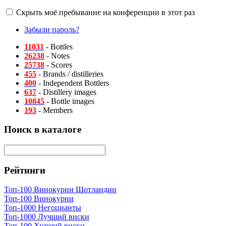
Скрыть моё пребывание на конференции в этот раз
Забыли пароль?
11031
- Bottles
26238
- Notes
25738
- Scores
455
- Brands / distilleries
400
- Independent Bottlers
637
- Distillery images
10845
- Bottle images
193
- Members
Поиск в каталоге
Рейтинги
Топ-100 Винокурни Шотландии
Топ-100 Винокурни
Топ-1000 Негоцианты
Топ-1000 Лучший виски
Топ-100 Худший виски