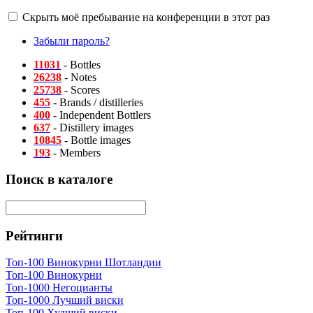
Скрыть моё пребывание на конференции в этот раз
Забыли пароль?
11031
- Bottles
26238
- Notes
25738
- Scores
455
- Brands / distilleries
400
- Independent Bottlers
637
- Distillery images
10845
- Bottle images
193
- Members
Поиск в каталоге
Рейтинги
Топ-100 Винокурни Шотландии
Топ-100 Винокурни
Топ-1000 Негоцианты
Топ-1000 Лучший виски
Топ-100 Худший виски