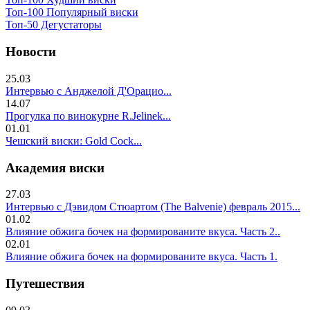
Топ-100 Популярный виски
Топ-50 Дегустаторы
Новости
25.03
Интервью с Анджелой Д'Орацио...
14.07
Прогулка по винокурне R.Jelinek...
01.01
Чешский виски: Gold Cock...
Академия виски
27.03
Интервью с Дэвидом Стюартом (The Balvenie) февраль 2015...
01.02
Влияние обжига бочек на формированите вкуса. Часть 2..
02.01
Влияние обжига бочек на формированите вкуса. Часть 1.
Путешествия