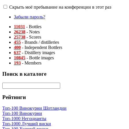
Скрыть моё пребывание на конференции в этот раз
Забыли пароль?
11031
- Bottles
26238
- Notes
25738
- Scores
455
- Brands / distilleries
400
- Independent Bottlers
637
- Distillery images
10845
- Bottle images
193
- Members
Поиск в каталоге
Рейтинги
Топ-100 Винокурни Шотландии
Топ-100 Винокурни
Топ-1000 Негоцианты
Топ-1000 Лучший виски
Топ-100 Худший виски