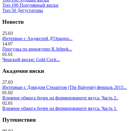
Топ-100 Популярный виски
Топ-50 Дегустаторы
Новости
25.03
Интервью с Анджелой Д'Орацио...
14.07
Прогулка по винокурне R.Jelinek...
01.01
Чешский виски: Gold Cock...
Академия виски
27.03
Интервью с Дэвидом Стюартом (The Balvenie) февраль 2015...
01.02
Влияние обжига бочек на формированите вкуса. Часть 2..
02.01
Влияние обжига бочек на формированите вкуса. Часть 1.
Путешествия