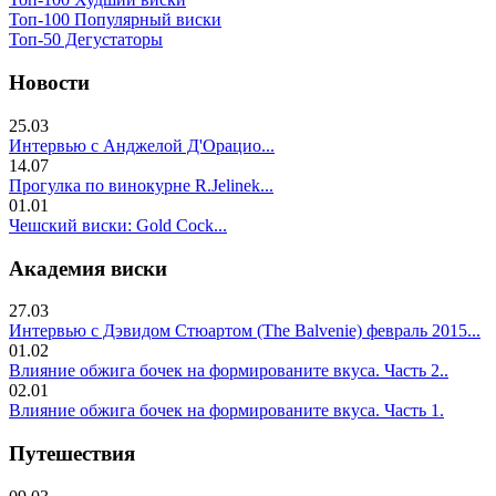
Топ-100 Популярный виски
Топ-50 Дегустаторы
Новости
25.03
Интервью с Анджелой Д'Орацио...
14.07
Прогулка по винокурне R.Jelinek...
01.01
Чешский виски: Gold Cock...
Академия виски
27.03
Интервью с Дэвидом Стюартом (The Balvenie) февраль 2015...
01.02
Влияние обжига бочек на формированите вкуса. Часть 2..
02.01
Влияние обжига бочек на формированите вкуса. Часть 1.
Путешествия