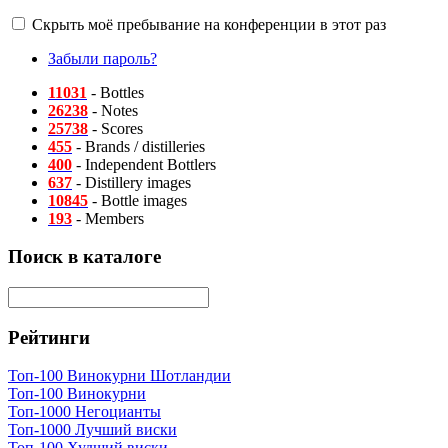
Скрыть моё пребывание на конференции в этот раз
Забыли пароль?
11031
- Bottles
26238
- Notes
25738
- Scores
455
- Brands / distilleries
400
- Independent Bottlers
637
- Distillery images
10845
- Bottle images
193
- Members
Поиск в каталоге
Рейтинги
Топ-100 Винокурни Шотландии
Топ-100 Винокурни
Топ-1000 Негоцианты
Топ-1000 Лучший виски
Топ-100 Худший виски