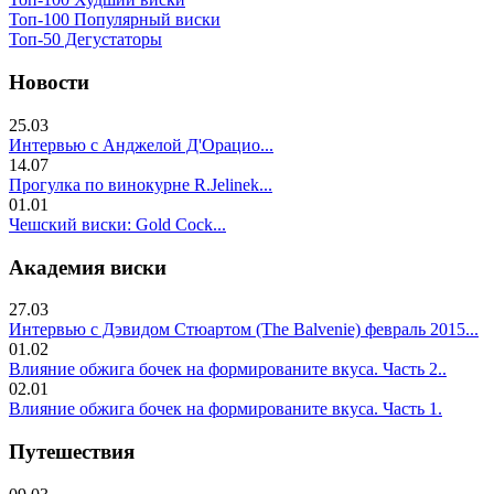
Топ-100 Популярный виски
Топ-50 Дегустаторы
Новости
25.03
Интервью с Анджелой Д'Орацио...
14.07
Прогулка по винокурне R.Jelinek...
01.01
Чешский виски: Gold Cock...
Академия виски
27.03
Интервью с Дэвидом Стюартом (The Balvenie) февраль 2015...
01.02
Влияние обжига бочек на формированите вкуса. Часть 2..
02.01
Влияние обжига бочек на формированите вкуса. Часть 1.
Путешествия