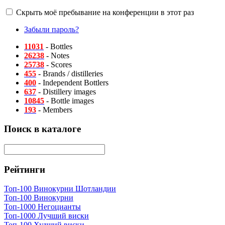
Скрыть моё пребывание на конференции в этот раз
Забыли пароль?
11031
- Bottles
26238
- Notes
25738
- Scores
455
- Brands / distilleries
400
- Independent Bottlers
637
- Distillery images
10845
- Bottle images
193
- Members
Поиск в каталоге
Рейтинги
Топ-100 Винокурни Шотландии
Топ-100 Винокурни
Топ-1000 Негоцианты
Топ-1000 Лучший виски
Топ-100 Худший виски