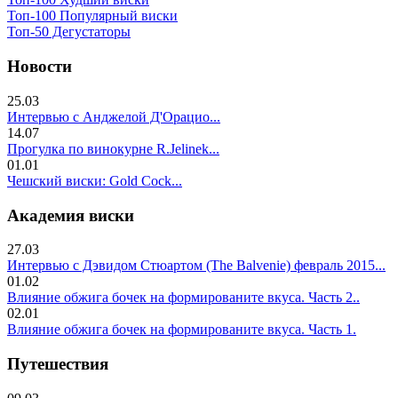
Топ-100 Популярный виски
Топ-50 Дегустаторы
Новости
25.03
Интервью с Анджелой Д'Орацио...
14.07
Прогулка по винокурне R.Jelinek...
01.01
Чешский виски: Gold Cock...
Академия виски
27.03
Интервью с Дэвидом Стюартом (The Balvenie) февраль 2015...
01.02
Влияние обжига бочек на формированите вкуса. Часть 2..
02.01
Влияние обжига бочек на формированите вкуса. Часть 1.
Путешествия