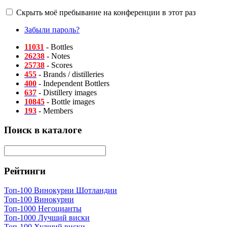
Скрыть моё пребывание на конференции в этот раз
Забыли пароль?
11031
- Bottles
26238
- Notes
25738
- Scores
455
- Brands / distilleries
400
- Independent Bottlers
637
- Distillery images
10845
- Bottle images
193
- Members
Поиск в каталоге
Рейтинги
Топ-100 Винокурни Шотландии
Топ-100 Винокурни
Топ-1000 Негоцианты
Топ-1000 Лучший виски
Топ-100 Худший виски