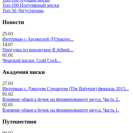
Топ-100 Популярный виски
Топ-50 Дегустаторы
Новости
25.03
Интервью с Анджелой Д'Орацио...
14.07
Прогулка по винокурне R.Jelinek...
01.01
Чешский виски: Gold Cock...
Академия виски
27.03
Интервью с Дэвидом Стюартом (The Balvenie) февраль 2015...
01.02
Влияние обжига бочек на формированите вкуса. Часть 2..
02.01
Влияние обжига бочек на формированите вкуса. Часть 1.
Путешествия