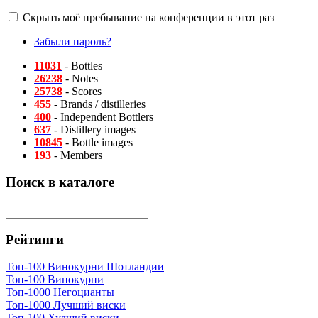
Скрыть моё пребывание на конференции в этот раз
Забыли пароль?
11031
- Bottles
26238
- Notes
25738
- Scores
455
- Brands / distilleries
400
- Independent Bottlers
637
- Distillery images
10845
- Bottle images
193
- Members
Поиск в каталоге
Рейтинги
Топ-100 Винокурни Шотландии
Топ-100 Винокурни
Топ-1000 Негоцианты
Топ-1000 Лучший виски
Топ-100 Худший виски