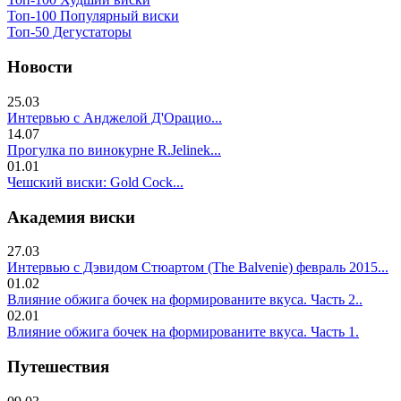
Топ-100 Популярный виски
Топ-50 Дегустаторы
Новости
25.03
Интервью с Анджелой Д'Орацио...
14.07
Прогулка по винокурне R.Jelinek...
01.01
Чешский виски: Gold Cock...
Академия виски
27.03
Интервью с Дэвидом Стюартом (The Balvenie) февраль 2015...
01.02
Влияние обжига бочек на формированите вкуса. Часть 2..
02.01
Влияние обжига бочек на формированите вкуса. Часть 1.
Путешествия