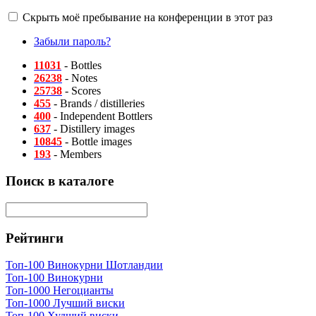
Скрыть моё пребывание на конференции в этот раз
Забыли пароль?
11031
- Bottles
26238
- Notes
25738
- Scores
455
- Brands / distilleries
400
- Independent Bottlers
637
- Distillery images
10845
- Bottle images
193
- Members
Поиск в каталоге
Рейтинги
Топ-100 Винокурни Шотландии
Топ-100 Винокурни
Топ-1000 Негоцианты
Топ-1000 Лучший виски
Топ-100 Худший виски