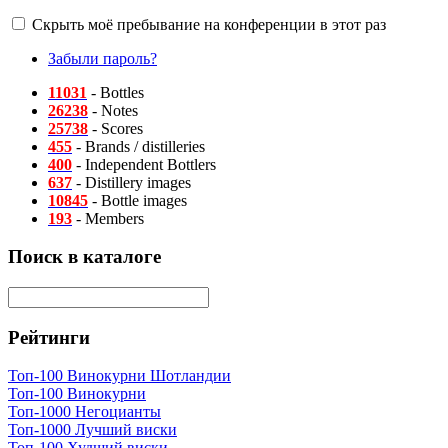
Скрыть моё пребывание на конференции в этот раз
Забыли пароль?
11031
- Bottles
26238
- Notes
25738
- Scores
455
- Brands / distilleries
400
- Independent Bottlers
637
- Distillery images
10845
- Bottle images
193
- Members
Поиск в каталоге
Рейтинги
Топ-100 Винокурни Шотландии
Топ-100 Винокурни
Топ-1000 Негоцианты
Топ-1000 Лучший виски
Топ-100 Худший виски