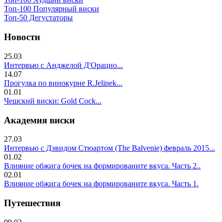
Топ-100 Популярный виски
Топ-50 Дегустаторы
Новости
25.03
Интервью с Анджелой Д'Орацио...
14.07
Прогулка по винокурне R.Jelinek...
01.01
Чешский виски: Gold Cock...
Академия виски
27.03
Интервью с Дэвидом Стюартом (The Balvenie) февраль 2015...
01.02
Влияние обжига бочек на формированите вкуса. Часть 2..
02.01
Влияние обжига бочек на формированите вкуса. Часть 1.
Путешествия