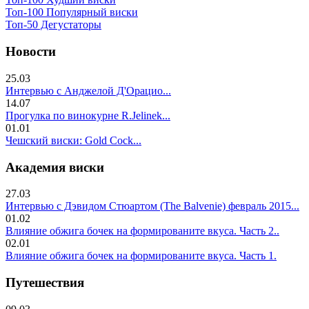
Топ-100 Популярный виски
Топ-50 Дегустаторы
Новости
25.03
Интервью с Анджелой Д'Орацио...
14.07
Прогулка по винокурне R.Jelinek...
01.01
Чешский виски: Gold Cock...
Академия виски
27.03
Интервью с Дэвидом Стюартом (The Balvenie) февраль 2015...
01.02
Влияние обжига бочек на формированите вкуса. Часть 2..
02.01
Влияние обжига бочек на формированите вкуса. Часть 1.
Путешествия