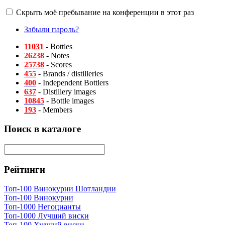
Скрыть моё пребывание на конференции в этот раз
Забыли пароль?
11031
- Bottles
26238
- Notes
25738
- Scores
455
- Brands / distilleries
400
- Independent Bottlers
637
- Distillery images
10845
- Bottle images
193
- Members
Поиск в каталоге
Рейтинги
Топ-100 Винокурни Шотландии
Топ-100 Винокурни
Топ-1000 Негоцианты
Топ-1000 Лучший виски
Топ-100 Худший виски