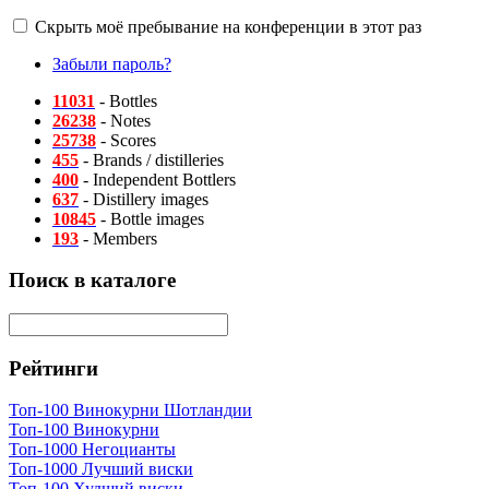
Скрыть моё пребывание на конференции в этот раз
Забыли пароль?
11031
- Bottles
26238
- Notes
25738
- Scores
455
- Brands / distilleries
400
- Independent Bottlers
637
- Distillery images
10845
- Bottle images
193
- Members
Поиск в каталоге
Рейтинги
Топ-100 Винокурни Шотландии
Топ-100 Винокурни
Топ-1000 Негоцианты
Топ-1000 Лучший виски
Топ-100 Худший виски