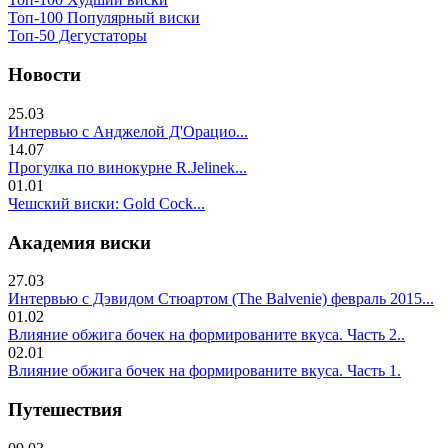
Топ-100 Популярный виски
Топ-50 Дегустаторы
Новости
25.03
Интервью с Анджелой Д'Орацио...
14.07
Прогулка по винокурне R.Jelinek...
01.01
Чешский виски: Gold Cock...
Академия виски
27.03
Интервью с Дэвидом Стюартом (The Balvenie) февраль 2015...
01.02
Влияние обжига бочек на формированите вкуса. Часть 2..
02.01
Влияние обжига бочек на формированите вкуса. Часть 1.
Путешествия