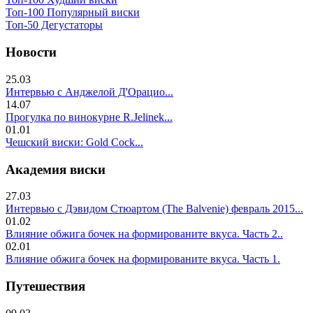
Топ-100 Популярный виски
Топ-50 Дегустаторы
Новости
25.03
Интервью с Анджелой Д'Орацио...
14.07
Прогулка по винокурне R.Jelinek...
01.01
Чешский виски: Gold Cock...
Академия виски
27.03
Интервью с Дэвидом Стюартом (The Balvenie) февраль 2015...
01.02
Влияние обжига бочек на формированите вкуса. Часть 2..
02.01
Влияние обжига бочек на формированите вкуса. Часть 1.
Путешествия