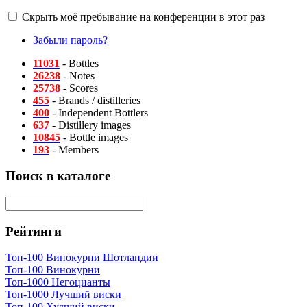
Скрыть моё пребывание на конференции в этот раз
Забыли пароль?
11031
- Bottles
26238
- Notes
25738
- Scores
455
- Brands / distilleries
400
- Independent Bottlers
637
- Distillery images
10845
- Bottle images
193
- Members
Поиск в каталоге
Рейтинги
Топ-100 Винокурни Шотландии
Топ-100 Винокурни
Топ-1000 Негоцианты
Топ-1000 Лучший виски
Топ-100 Худший виски