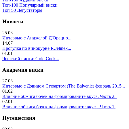
Топ-100 Популярный виски
Топ-50 Дегустаторы
Новости
25.03
Интервью с Анджелой Д'Орацио...
14.07
Прогулка по винокурне R.Jelinek...
01.01
Чешский виски: Gold Cock...
Академия виски
27.03
Интервью с Дэвидом Стюартом (The Balvenie) февраль 2015...
01.02
Влияние обжига бочек на формированите вкуса. Часть 2..
02.01
Влияние обжига бочек на формированите вкуса. Часть 1.
Путешествия