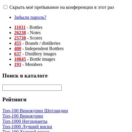
Скрыть моё пребывание на конференции в этот раз
Забыли пароль?
11031
- Bottles
26238
- Notes
25738
- Scores
455
- Brands / distilleries
400
- Independent Bottlers
637
- Distillery images
10845
- Bottle images
193
- Members
Поиск в каталоге
Рейтинги
Топ-100 Винокурни Шотландии
Топ-100 Винокурни
Топ-1000 Негоцианты
Топ-1000 Лучший виски
Топ-100 Худший виски