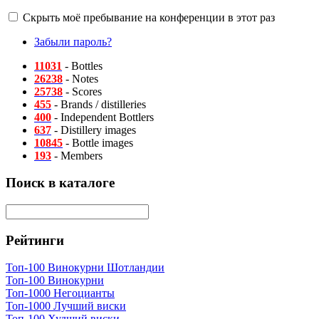
Скрыть моё пребывание на конференции в этот раз
Забыли пароль?
11031
- Bottles
26238
- Notes
25738
- Scores
455
- Brands / distilleries
400
- Independent Bottlers
637
- Distillery images
10845
- Bottle images
193
- Members
Поиск в каталоге
Рейтинги
Топ-100 Винокурни Шотландии
Топ-100 Винокурни
Топ-1000 Негоцианты
Топ-1000 Лучший виски
Топ-100 Худший виски