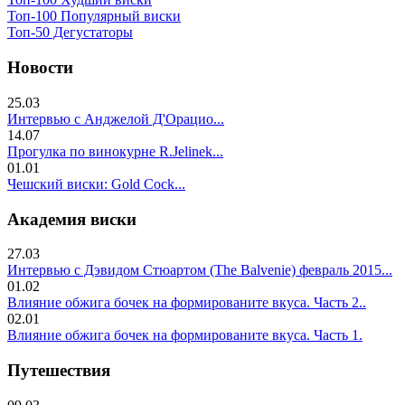
Топ-100 Популярный виски
Топ-50 Дегустаторы
Новости
25.03
Интервью с Анджелой Д'Орацио...
14.07
Прогулка по винокурне R.Jelinek...
01.01
Чешский виски: Gold Cock...
Академия виски
27.03
Интервью с Дэвидом Стюартом (The Balvenie) февраль 2015...
01.02
Влияние обжига бочек на формированите вкуса. Часть 2..
02.01
Влияние обжига бочек на формированите вкуса. Часть 1.
Путешествия