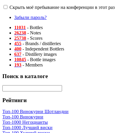
Скрыть моё пребывание на конференции в этот раз
Забыли пароль?
11031
- Bottles
26238
- Notes
25738
- Scores
455
- Brands / distilleries
400
- Independent Bottlers
637
- Distillery images
10845
- Bottle images
193
- Members
Поиск в каталоге
Рейтинги
Топ-100 Винокурни Шотландии
Топ-100 Винокурни
Топ-1000 Негоцианты
Топ-1000 Лучший виски
Топ-100 Худший виски