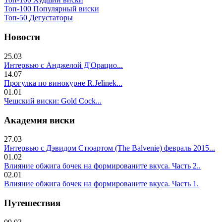
Топ-100 Популярный виски
Топ-50 Дегустаторы
Новости
25.03
Интервью с Анджелой Д'Орацио...
14.07
Прогулка по винокурне R.Jelinek...
01.01
Чешский виски: Gold Cock...
Академия виски
27.03
Интервью с Дэвидом Стюартом (The Balvenie) февраль 2015...
01.02
Влияние обжига бочек на формированите вкуса. Часть 2..
02.01
Влияние обжига бочек на формированите вкуса. Часть 1.
Путешествия