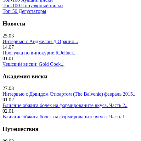
Топ-100 Популярный виски
Топ-50 Дегустаторы
Новости
25.03
Интервью с Анджелой Д'Орацио...
14.07
Прогулка по винокурне R.Jelinek...
01.01
Чешский виски: Gold Cock...
Академия виски
27.03
Интервью с Дэвидом Стюартом (The Balvenie) февраль 2015...
01.02
Влияние обжига бочек на формированите вкуса. Часть 2..
02.01
Влияние обжига бочек на формированите вкуса. Часть 1.
Путешествия