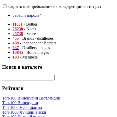
Скрыть моё пребывание на конференции в этот раз
Забыли пароль?
11031
- Bottles
26238
- Notes
25738
- Scores
455
- Brands / distilleries
400
- Independent Bottlers
637
- Distillery images
10845
- Bottle images
193
- Members
Поиск в каталоге
Рейтинги
Топ-100 Винокурни Шотландии
Топ-100 Винокурни
Топ-1000 Негоцианты
Топ-1000 Лучший виски
Топ-100 Худший виски