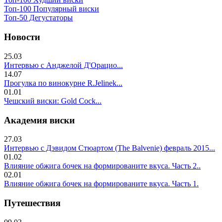
Топ-100 Популярный виски
Топ-50 Дегустаторы
Новости
25.03
Интервью с Анджелой Д'Орацио...
14.07
Прогулка по винокурне R.Jelinek...
01.01
Чешский виски: Gold Cock...
Академия виски
27.03
Интервью с Дэвидом Стюартом (The Balvenie) февраль 2015...
01.02
Влияние обжига бочек на формированите вкуса. Часть 2..
02.01
Влияние обжига бочек на формированите вкуса. Часть 1.
Путешествия