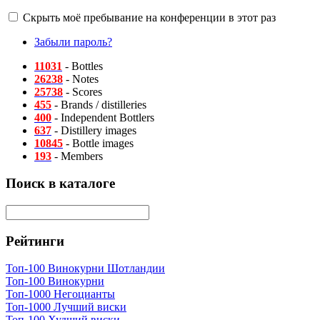
Скрыть моё пребывание на конференции в этот раз
Забыли пароль?
11031
- Bottles
26238
- Notes
25738
- Scores
455
- Brands / distilleries
400
- Independent Bottlers
637
- Distillery images
10845
- Bottle images
193
- Members
Поиск в каталоге
Рейтинги
Топ-100 Винокурни Шотландии
Топ-100 Винокурни
Топ-1000 Негоцианты
Топ-1000 Лучший виски
Топ-100 Худший виски