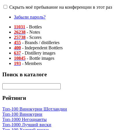
Скрыть моё пребывание на конференции в этот раз
Забыли пароль?
11031
- Bottles
26238
- Notes
25738
- Scores
455
- Brands / distilleries
400
- Independent Bottlers
637
- Distillery images
10845
- Bottle images
193
- Members
Поиск в каталоге
Рейтинги
Топ-100 Винокурни Шотландии
Топ-100 Винокурни
Топ-1000 Негоцианты
Топ-1000 Лучший виски
Топ-100 Худший виски