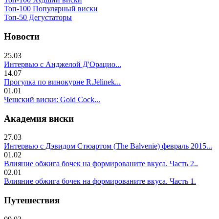
Топ-100 Популярный виски
Топ-50 Дегустаторы
Новости
25.03
Интервью с Анджелой Д'Орацио...
14.07
Прогулка по винокурне R.Jelinek...
01.01
Чешский виски: Gold Cock...
Академия виски
27.03
Интервью с Дэвидом Стюартом (The Balvenie) февраль 2015...
01.02
Влияние обжига бочек на формированите вкуса. Часть 2..
02.01
Влияние обжига бочек на формированите вкуса. Часть 1.
Путешествия