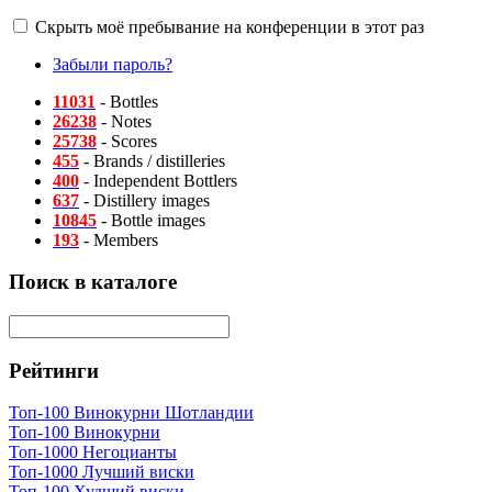
Скрыть моё пребывание на конференции в этот раз
Забыли пароль?
11031
- Bottles
26238
- Notes
25738
- Scores
455
- Brands / distilleries
400
- Independent Bottlers
637
- Distillery images
10845
- Bottle images
193
- Members
Поиск в каталоге
Рейтинги
Топ-100 Винокурни Шотландии
Топ-100 Винокурни
Топ-1000 Негоцианты
Топ-1000 Лучший виски
Топ-100 Худший виски