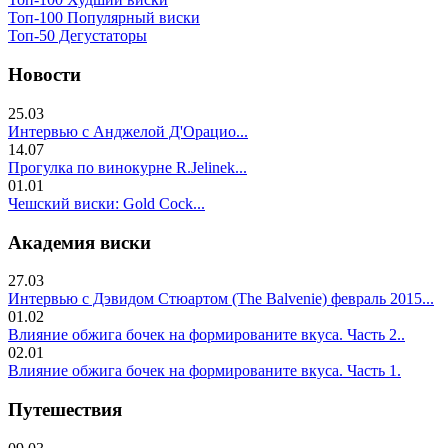
Топ-100 Популярный виски
Топ-50 Дегустаторы
Новости
25.03
Интервью с Анджелой Д'Орацио...
14.07
Прогулка по винокурне R.Jelinek...
01.01
Чешский виски: Gold Cock...
Академия виски
27.03
Интервью с Дэвидом Стюартом (The Balvenie) февраль 2015...
01.02
Влияние обжига бочек на формированите вкуса. Часть 2..
02.01
Влияние обжига бочек на формированите вкуса. Часть 1.
Путешествия