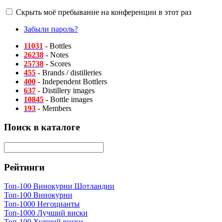
Скрыть моё пребывание на конференции в этот раз
Забыли пароль?
11031
- Bottles
26238
- Notes
25738
- Scores
455
- Brands / distilleries
400
- Independent Bottlers
637
- Distillery images
10845
- Bottle images
193
- Members
Поиск в каталоге
Рейтинги
Топ-100 Винокурни Шотландии
Топ-100 Винокурни
Топ-1000 Негоцианты
Топ-1000 Лучший виски
Топ-100 Худший виски