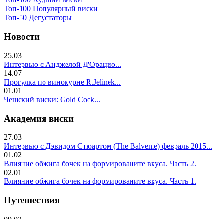
Топ-100 Популярный виски
Топ-50 Дегустаторы
Новости
25.03
Интервью с Анджелой Д'Орацио...
14.07
Прогулка по винокурне R.Jelinek...
01.01
Чешский виски: Gold Cock...
Академия виски
27.03
Интервью с Дэвидом Стюартом (The Balvenie) февраль 2015...
01.02
Влияние обжига бочек на формированите вкуса. Часть 2..
02.01
Влияние обжига бочек на формированите вкуса. Часть 1.
Путешествия