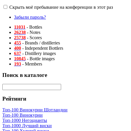
Скрыть моё пребывание на конференции в этот раз
Забыли пароль?
11031
- Bottles
26238
- Notes
25738
- Scores
455
- Brands / distilleries
400
- Independent Bottlers
637
- Distillery images
10845
- Bottle images
193
- Members
Поиск в каталоге
Рейтинги
Топ-100 Винокурни Шотландии
Топ-100 Винокурни
Топ-1000 Негоцианты
Топ-1000 Лучший виски
Топ-100 Худший виски