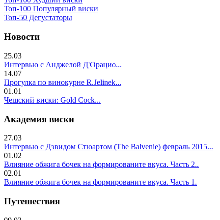
Топ-100 Популярный виски
Топ-50 Дегустаторы
Новости
25.03
Интервью с Анджелой Д'Орацио...
14.07
Прогулка по винокурне R.Jelinek...
01.01
Чешский виски: Gold Cock...
Академия виски
27.03
Интервью с Дэвидом Стюартом (The Balvenie) февраль 2015...
01.02
Влияние обжига бочек на формированите вкуса. Часть 2..
02.01
Влияние обжига бочек на формированите вкуса. Часть 1.
Путешествия