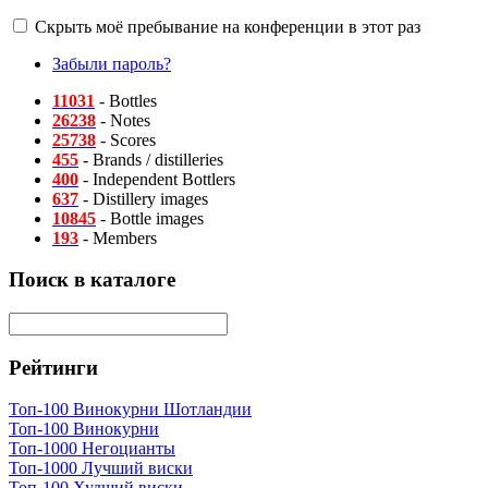
Скрыть моё пребывание на конференции в этот раз
Забыли пароль?
11031
- Bottles
26238
- Notes
25738
- Scores
455
- Brands / distilleries
400
- Independent Bottlers
637
- Distillery images
10845
- Bottle images
193
- Members
Поиск в каталоге
Рейтинги
Топ-100 Винокурни Шотландии
Топ-100 Винокурни
Топ-1000 Негоцианты
Топ-1000 Лучший виски
Топ-100 Худший виски