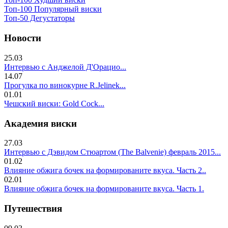
Топ-100 Популярный виски
Топ-50 Дегустаторы
Новости
25.03
Интервью с Анджелой Д'Орацио...
14.07
Прогулка по винокурне R.Jelinek...
01.01
Чешский виски: Gold Cock...
Академия виски
27.03
Интервью с Дэвидом Стюартом (The Balvenie) февраль 2015...
01.02
Влияние обжига бочек на формированите вкуса. Часть 2..
02.01
Влияние обжига бочек на формированите вкуса. Часть 1.
Путешествия