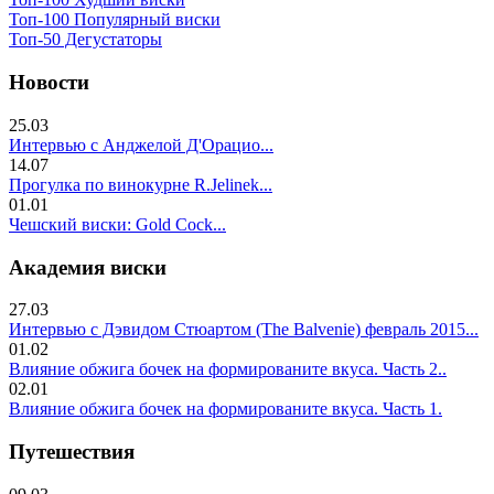
Топ-100 Популярный виски
Топ-50 Дегустаторы
Новости
25.03
Интервью с Анджелой Д'Орацио...
14.07
Прогулка по винокурне R.Jelinek...
01.01
Чешский виски: Gold Cock...
Академия виски
27.03
Интервью с Дэвидом Стюартом (The Balvenie) февраль 2015...
01.02
Влияние обжига бочек на формированите вкуса. Часть 2..
02.01
Влияние обжига бочек на формированите вкуса. Часть 1.
Путешествия