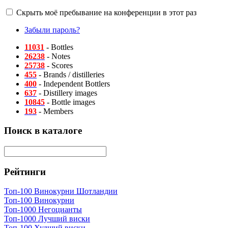
Скрыть моё пребывание на конференции в этот раз
Забыли пароль?
11031
- Bottles
26238
- Notes
25738
- Scores
455
- Brands / distilleries
400
- Independent Bottlers
637
- Distillery images
10845
- Bottle images
193
- Members
Поиск в каталоге
Рейтинги
Топ-100 Винокурни Шотландии
Топ-100 Винокурни
Топ-1000 Негоцианты
Топ-1000 Лучший виски
Топ-100 Худший виски