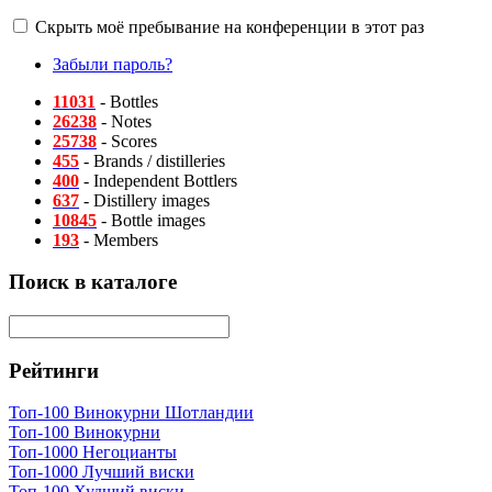
Скрыть моё пребывание на конференции в этот раз
Забыли пароль?
11031
- Bottles
26238
- Notes
25738
- Scores
455
- Brands / distilleries
400
- Independent Bottlers
637
- Distillery images
10845
- Bottle images
193
- Members
Поиск в каталоге
Рейтинги
Топ-100 Винокурни Шотландии
Топ-100 Винокурни
Топ-1000 Негоцианты
Топ-1000 Лучший виски
Топ-100 Худший виски