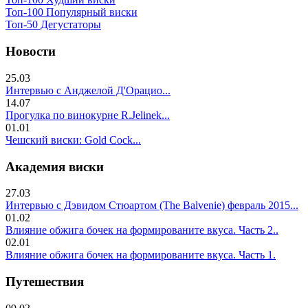
Топ-100 Популярный виски
Топ-50 Дегустаторы
Новости
25.03
Интервью с Анджелой Д'Орацио...
14.07
Прогулка по винокурне R.Jelinek...
01.01
Чешский виски: Gold Cock...
Академия виски
27.03
Интервью с Дэвидом Стюартом (The Balvenie) февраль 2015...
01.02
Влияние обжига бочек на формированите вкуса. Часть 2..
02.01
Влияние обжига бочек на формированите вкуса. Часть 1.
Путешествия