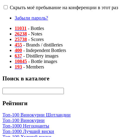
Скрыть моё пребывание на конференции в этот раз
Забыли пароль?
11031
- Bottles
26238
- Notes
25738
- Scores
455
- Brands / distilleries
400
- Independent Bottlers
637
- Distillery images
10845
- Bottle images
193
- Members
Поиск в каталоге
Рейтинги
Топ-100 Винокурни Шотландии
Топ-100 Винокурни
Топ-1000 Негоцианты
Топ-1000 Лучший виски
Топ-100 Худший виски