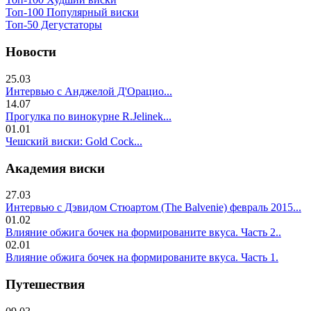
Топ-100 Популярный виски
Топ-50 Дегустаторы
Новости
25.03
Интервью с Анджелой Д'Орацио...
14.07
Прогулка по винокурне R.Jelinek...
01.01
Чешский виски: Gold Cock...
Академия виски
27.03
Интервью с Дэвидом Стюартом (The Balvenie) февраль 2015...
01.02
Влияние обжига бочек на формированите вкуса. Часть 2..
02.01
Влияние обжига бочек на формированите вкуса. Часть 1.
Путешествия