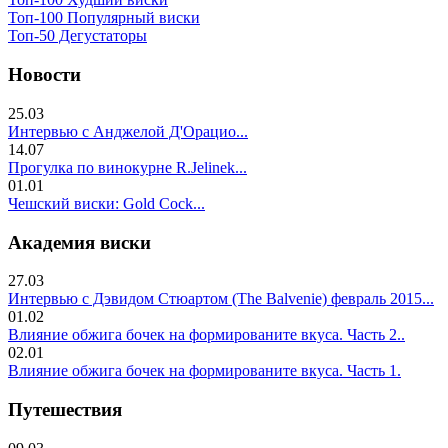
Топ-100 Популярный виски
Топ-50 Дегустаторы
Новости
25.03
Интервью с Анджелой Д'Орацио...
14.07
Прогулка по винокурне R.Jelinek...
01.01
Чешский виски: Gold Cock...
Академия виски
27.03
Интервью с Дэвидом Стюартом (The Balvenie) февраль 2015...
01.02
Влияние обжига бочек на формированите вкуса. Часть 2..
02.01
Влияние обжига бочек на формированите вкуса. Часть 1.
Путешествия