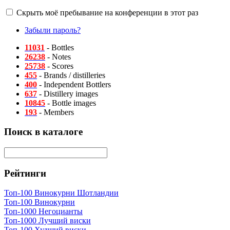
Скрыть моё пребывание на конференции в этот раз
Забыли пароль?
11031
- Bottles
26238
- Notes
25738
- Scores
455
- Brands / distilleries
400
- Independent Bottlers
637
- Distillery images
10845
- Bottle images
193
- Members
Поиск в каталоге
Рейтинги
Топ-100 Винокурни Шотландии
Топ-100 Винокурни
Топ-1000 Негоцианты
Топ-1000 Лучший виски
Топ-100 Худший виски