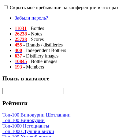
Скрыть моё пребывание на конференции в этот раз
Забыли пароль?
11031
- Bottles
26238
- Notes
25738
- Scores
455
- Brands / distilleries
400
- Independent Bottlers
637
- Distillery images
10845
- Bottle images
193
- Members
Поиск в каталоге
Рейтинги
Топ-100 Винокурни Шотландии
Топ-100 Винокурни
Топ-1000 Негоцианты
Топ-1000 Лучший виски
Топ-100 Худший виски