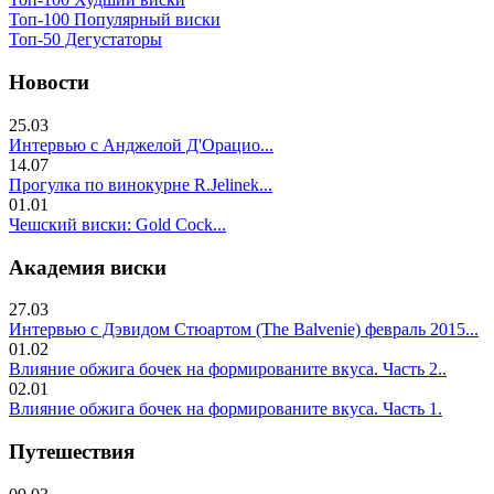
Топ-100 Популярный виски
Топ-50 Дегустаторы
Новости
25.03
Интервью с Анджелой Д'Орацио...
14.07
Прогулка по винокурне R.Jelinek...
01.01
Чешский виски: Gold Cock...
Академия виски
27.03
Интервью с Дэвидом Стюартом (The Balvenie) февраль 2015...
01.02
Влияние обжига бочек на формированите вкуса. Часть 2..
02.01
Влияние обжига бочек на формированите вкуса. Часть 1.
Путешествия