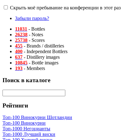
Скрыть моё пребывание на конференции в этот раз
Забыли пароль?
11031
- Bottles
26238
- Notes
25738
- Scores
455
- Brands / distilleries
400
- Independent Bottlers
637
- Distillery images
10845
- Bottle images
193
- Members
Поиск в каталоге
Рейтинги
Топ-100 Винокурни Шотландии
Топ-100 Винокурни
Топ-1000 Негоцианты
Топ-1000 Лучший виски
Топ-100 Худший виски