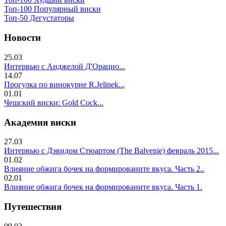
Топ-100 Популярный виски
Топ-50 Дегустаторы
Новости
25.03
Интервью с Анджелой Д'Орацио...
14.07
Прогулка по винокурне R.Jelinek...
01.01
Чешский виски: Gold Cock...
Академия виски
27.03
Интервью с Дэвидом Стюартом (The Balvenie) февраль 2015...
01.02
Влияние обжига бочек на формированите вкуса. Часть 2..
02.01
Влияние обжига бочек на формированите вкуса. Часть 1.
Путешествия