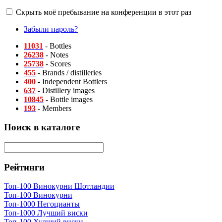
Скрыть моё пребывание на конференции в этот раз
Забыли пароль?
11031
- Bottles
26238
- Notes
25738
- Scores
455
- Brands / distilleries
400
- Independent Bottlers
637
- Distillery images
10845
- Bottle images
193
- Members
Поиск в каталоге
Рейтинги
Топ-100 Винокурни Шотландии
Топ-100 Винокурни
Топ-1000 Негоцианты
Топ-1000 Лучший виски
Топ-100 Худший виски