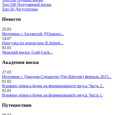
Топ-100 Популярный виски
Топ-50 Дегустаторы
Новости
25.03
Интервью с Анджелой Д'Орацио...
14.07
Прогулка по винокурне R.Jelinek...
01.01
Чешский виски: Gold Cock...
Академия виски
27.03
Интервью с Дэвидом Стюартом (The Balvenie) февраль 2015...
01.02
Влияние обжига бочек на формированите вкуса. Часть 2..
02.01
Влияние обжига бочек на формированите вкуса. Часть 1.
Путешествия