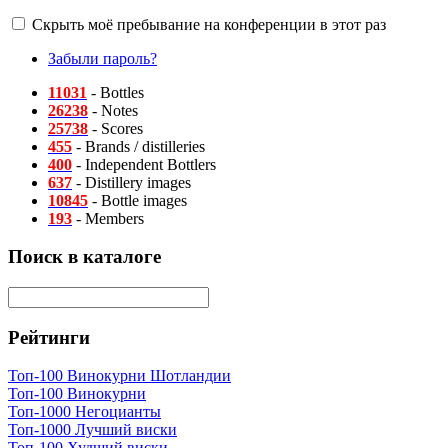
Скрыть моё пребывание на конференции в этот раз
Забыли пароль?
11031
- Bottles
26238
- Notes
25738
- Scores
455
- Brands / distilleries
400
- Independent Bottlers
637
- Distillery images
10845
- Bottle images
193
- Members
Поиск в каталоге
Рейтинги
Топ-100 Винокурни Шотландии
Топ-100 Винокурни
Топ-1000 Негоцианты
Топ-1000 Лучший виски
Топ-100 Худший виски