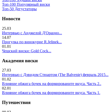
Топ-100 Популярный виски
Топ-50 Дегустаторы
Новости
25.03
Интервью с Анджелой Д'Орацио...
14.07
Прогулка по винокурне R.Jelinek...
01.01
Чешский виски: Gold Cock...
Академия виски
27.03
Интервью с Дэвидом Стюартом (The Balvenie) февраль 2015...
01.02
Влияние обжига бочек на формированите вкуса. Часть 2..
02.01
Влияние обжига бочек на формированите вкуса. Часть 1.
Путешествия