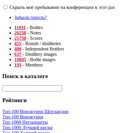
Скрыть моё пребывание на конференции в этот раз
Забыли пароль?
11031
- Bottles
26238
- Notes
25738
- Scores
455
- Brands / distilleries
400
- Independent Bottlers
637
- Distillery images
10845
- Bottle images
193
- Members
Поиск в каталоге
Рейтинги
Топ-100 Винокурни Шотландии
Топ-100 Винокурни
Топ-1000 Негоцианты
Топ-1000 Лучший виски
Топ-100 Худший виски