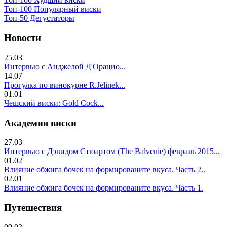
Топ-100 Популярный виски
Топ-50 Дегустаторы
Новости
25.03
Интервью с Анджелой Д'Орацио...
14.07
Прогулка по винокурне R.Jelinek...
01.01
Чешский виски: Gold Cock...
Академия виски
27.03
Интервью с Дэвидом Стюартом (The Balvenie) февраль 2015...
01.02
Влияние обжига бочек на формированите вкуса. Часть 2..
02.01
Влияние обжига бочек на формированите вкуса. Часть 1.
Путешествия