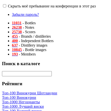
Скрыть моё пребывание на конференции в этот раз
Забыли пароль?
11031
- Bottles
26238
- Notes
25738
- Scores
455
- Brands / distilleries
400
- Independent Bottlers
637
- Distillery images
10845
- Bottle images
193
- Members
Поиск в каталоге
Рейтинги
Топ-100 Винокурни Шотландии
Топ-100 Винокурни
Топ-1000 Негоцианты
Топ-1000 Лучший виски
Топ-100 Худший виски