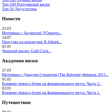
Топ-100 Популярный виски
Топ-50 Дегустаторы
Новости
25.03
Интервью с Анджелой Д'Орацио...
14.07
Прогулка по винокурне R.Jelinek...
01.01
Чешский виски: Gold Cock...
Академия виски
27.03
Интервью с Дэвидом Стюартом (The Balvenie) февраль 2015...
01.02
Влияние обжига бочек на формированите вкуса. Часть 2..
02.01
Влияние обжига бочек на формированите вкуса. Часть 1.
Путешествия