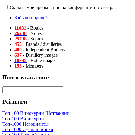
Скрыть моё пребывание на конференции в этот раз
Забыли пароль?
11031
- Bottles
26238
- Notes
25738
- Scores
455
- Brands / distilleries
400
- Independent Bottlers
637
- Distillery images
10845
- Bottle images
193
- Members
Поиск в каталоге
Рейтинги
Топ-100 Винокурни Шотландии
Топ-100 Винокурни
Топ-1000 Негоцианты
Топ-1000 Лучший виски
Топ-100 Худший виски