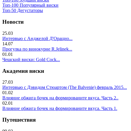
Топ-100 Популярный виски
Топ-50 Дегустаторы
Новости
25.03
Интервью с Анджелой Д'Орацио...
14.07
Прогулка по винокурне R.Jelinek...
01.01
Чешский виски: Gold Cock...
Академия виски
27.03
Интервью с Дэвидом Стюартом (The Balvenie) февраль 2015...
01.02
Влияние обжига бочек на формированите вкуса. Часть 2..
02.01
Влияние обжига бочек на формированите вкуса. Часть 1.
Путешествия