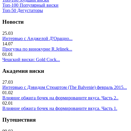
Топ-100 Популярный виски
Топ-50 Дегустаторы
Новости
25.03
Интервью с Анджелой Д'Орацио...
14.07
Прогулка по винокурне R.Jelinek...
01.01
Чешский виски: Gold Cock...
Академия виски
27.03
Интервью с Дэвидом Стюартом (The Balvenie) февраль 2015...
01.02
Влияние обжига бочек на формированите вкуса. Часть 2..
02.01
Влияние обжига бочек на формированите вкуса. Часть 1.
Путешествия