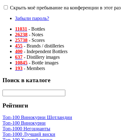
Скрыть моё пребывание на конференции в этот раз
Забыли пароль?
11031
- Bottles
26238
- Notes
25738
- Scores
455
- Brands / distilleries
400
- Independent Bottlers
637
- Distillery images
10845
- Bottle images
193
- Members
Поиск в каталоге
Рейтинги
Топ-100 Винокурни Шотландии
Топ-100 Винокурни
Топ-1000 Негоцианты
Топ-1000 Лучший виски
Топ-100 Худший виски