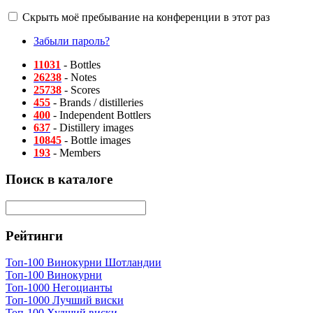
Скрыть моё пребывание на конференции в этот раз
Забыли пароль?
11031
- Bottles
26238
- Notes
25738
- Scores
455
- Brands / distilleries
400
- Independent Bottlers
637
- Distillery images
10845
- Bottle images
193
- Members
Поиск в каталоге
Рейтинги
Топ-100 Винокурни Шотландии
Топ-100 Винокурни
Топ-1000 Негоцианты
Топ-1000 Лучший виски
Топ-100 Худший виски