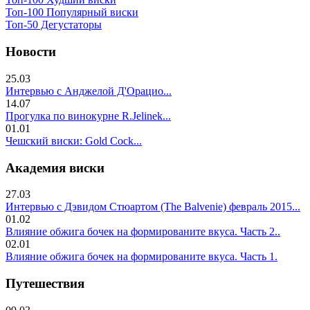
Топ-100 Популярный виски
Топ-50 Дегустаторы
Новости
25.03
Интервью с Анджелой Д'Орацио...
14.07
Прогулка по винокурне R.Jelinek...
01.01
Чешский виски: Gold Cock...
Академия виски
27.03
Интервью с Дэвидом Стюартом (The Balvenie) февраль 2015...
01.02
Влияние обжига бочек на формированите вкуса. Часть 2..
02.01
Влияние обжига бочек на формированите вкуса. Часть 1.
Путешествия