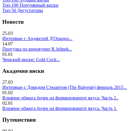
Топ-100 Популярный виски
Топ-50 Дегустаторы
Новости
25.03
Интервью с Анджелой Д'Орацио...
14.07
Прогулка по винокурне R.Jelinek...
01.01
Чешский виски: Gold Cock...
Академия виски
27.03
Интервью с Дэвидом Стюартом (The Balvenie) февраль 2015...
01.02
Влияние обжига бочек на формированите вкуса. Часть 2..
02.01
Влияние обжига бочек на формированите вкуса. Часть 1.
Путешествия