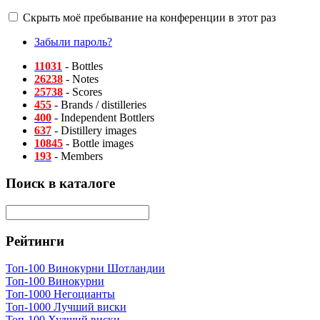
Скрыть моё пребывание на конференции в этот раз
Забыли пароль?
11031
- Bottles
26238
- Notes
25738
- Scores
455
- Brands / distilleries
400
- Independent Bottlers
637
- Distillery images
10845
- Bottle images
193
- Members
Поиск в каталоге
Рейтинги
Топ-100 Винокурни Шотландии
Топ-100 Винокурни
Топ-1000 Негоцианты
Топ-1000 Лучший виски
Топ-100 Худший виски