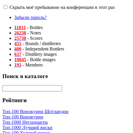
Скрыть моё пребывание на конференции в этот раз
Забыли пароль?
11031
- Bottles
26238
- Notes
25738
- Scores
455
- Brands / distilleries
400
- Independent Bottlers
637
- Distillery images
10845
- Bottle images
193
- Members
Поиск в каталоге
Рейтинги
Топ-100 Винокурни Шотландии
Топ-100 Винокурни
Топ-1000 Негоцианты
Топ-1000 Лучший виски
Топ-100 Худший виски