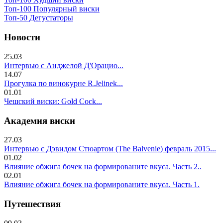
Топ-100 Популярный виски
Топ-50 Дегустаторы
Новости
25.03
Интервью с Анджелой Д'Орацио...
14.07
Прогулка по винокурне R.Jelinek...
01.01
Чешский виски: Gold Cock...
Академия виски
27.03
Интервью с Дэвидом Стюартом (The Balvenie) февраль 2015...
01.02
Влияние обжига бочек на формированите вкуса. Часть 2..
02.01
Влияние обжига бочек на формированите вкуса. Часть 1.
Путешествия