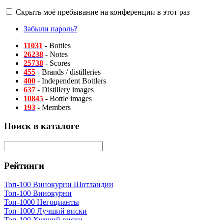
Скрыть моё пребывание на конференции в этот раз
Забыли пароль?
11031
- Bottles
26238
- Notes
25738
- Scores
455
- Brands / distilleries
400
- Independent Bottlers
637
- Distillery images
10845
- Bottle images
193
- Members
Поиск в каталоге
Рейтинги
Топ-100 Винокурни Шотландии
Топ-100 Винокурни
Топ-1000 Негоцианты
Топ-1000 Лучший виски
Топ-100 Худший виски