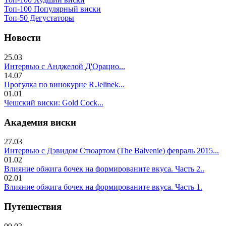
Топ-100 Популярный виски
Топ-50 Дегустаторы
Новости
25.03
Интервью с Анджелой Д'Орацио...
14.07
Прогулка по винокурне R.Jelinek...
01.01
Чешский виски: Gold Cock...
Академия виски
27.03
Интервью с Дэвидом Стюартом (The Balvenie) февраль 2015...
01.02
Влияние обжига бочек на формированите вкуса. Часть 2..
02.01
Влияние обжига бочек на формированите вкуса. Часть 1.
Путешествия