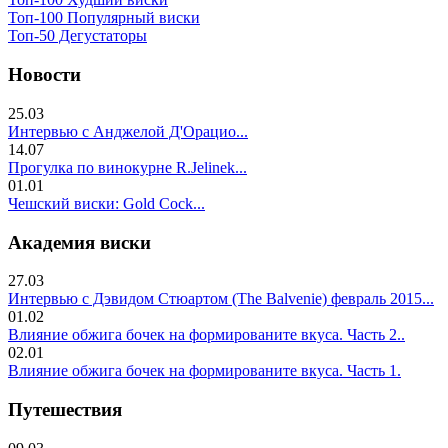
Топ-100 Популярный виски
Топ-50 Дегустаторы
Новости
25.03
Интервью с Анджелой Д'Орацио...
14.07
Прогулка по винокурне R.Jelinek...
01.01
Чешский виски: Gold Cock...
Академия виски
27.03
Интервью с Дэвидом Стюартом (The Balvenie) февраль 2015...
01.02
Влияние обжига бочек на формированите вкуса. Часть 2..
02.01
Влияние обжига бочек на формированите вкуса. Часть 1.
Путешествия