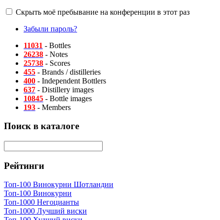
Скрыть моё пребывание на конференции в этот раз
Забыли пароль?
11031
- Bottles
26238
- Notes
25738
- Scores
455
- Brands / distilleries
400
- Independent Bottlers
637
- Distillery images
10845
- Bottle images
193
- Members
Поиск в каталоге
Рейтинги
Топ-100 Винокурни Шотландии
Топ-100 Винокурни
Топ-1000 Негоцианты
Топ-1000 Лучший виски
Топ-100 Худший виски